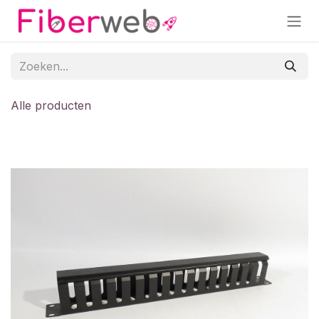
Overslaan naar inhoud
Alle producten