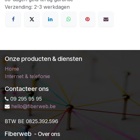
Verzending: 2-3 werkdagen
Onze producten & diensten
Home
Internet & telefonie
Contacteer ons
09 295 95 95
hello@fiberweb.be
B
TW BE 0825.392.596
Fiberweb
- Over ons