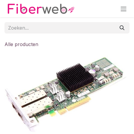
Overslaan naar inhoud
Alle producten