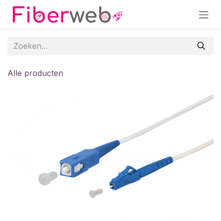
Overslaan naar inhoud
Alle producten