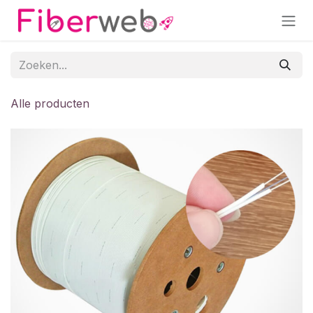
Overslaan naar inhoud
Alle producten