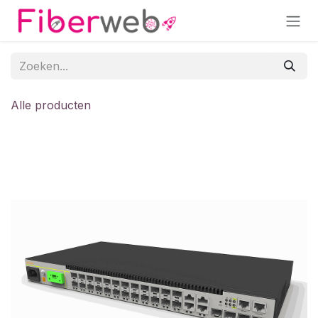
Overslaan naar inhoud
Alle producten