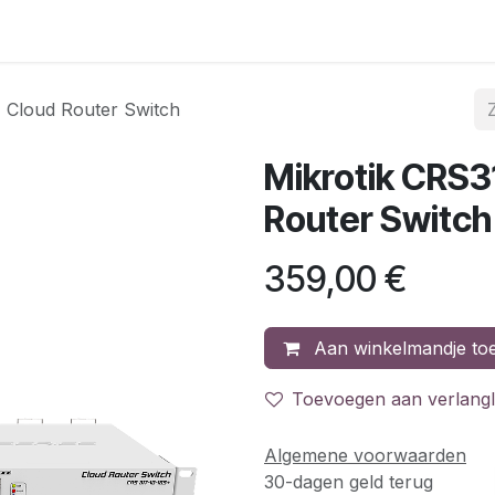
gina
Internet & telefonie
Mobiele telefonie
Acties
C
 Cloud Router Switch
Mikrotik CRS3
Router Switch
359,00
€
Aan winkelmandje to
Toevoegen aan verlangli
Algemene voorwaarden
30-dagen geld terug