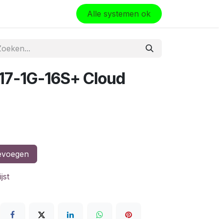
olo
Alle systemen ok
17-1G-16S+ Cloud
evoegen
jst