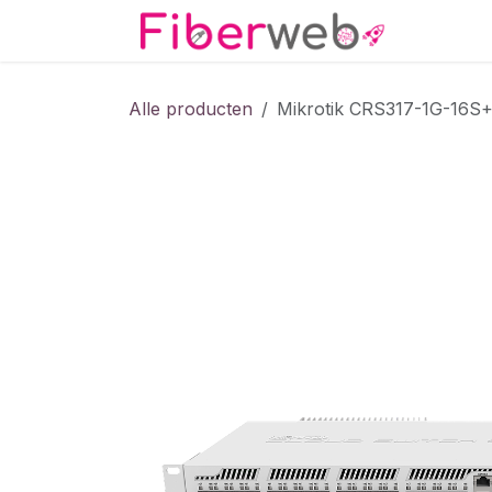
Overslaan naar inhoud
Startpa
Alle producten
Mikrotik CRS317-1G-16S+