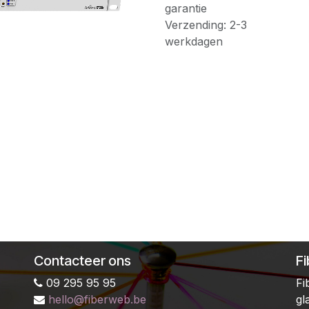
garantie
Verzending: 2-3
werkdagen
Contacteer ons
F
09 295 95 95
Fi
hello@fiberweb.be
gl