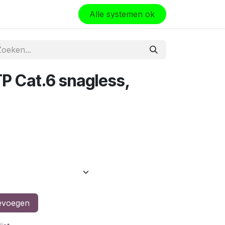
olo
Alle systemen ok
P Cat.6 snagless,
evoegen