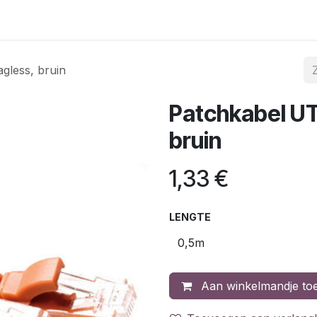
gina
Internet & telefonie
Mobiele telefonie
Acties
C
gless, bruin
Patchkabel UT
bruin
1,33
€
LENGTE
Aan winkelmandje to