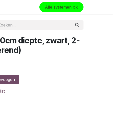
olo
Alle systemen ok
60cm diepte, zwart, 2-
erend)
evoegen
jst