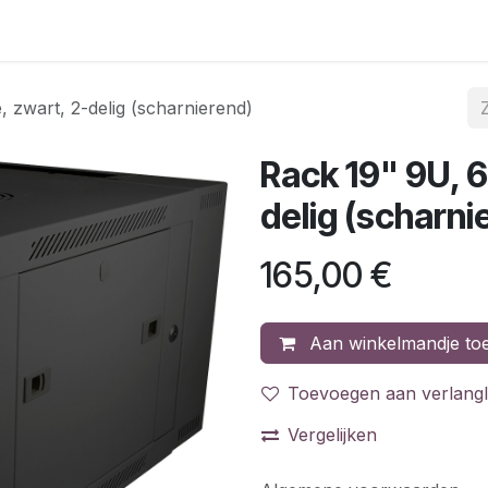
gina
Internet & telefonie
Mobiele telefonie
Acties
C
 zwart, 2-delig (scharnierend)
Rack 19" 9U, 
delig (scharni
165,00
€
Aan winkelmandje to
Toevoegen aan verlangli
Vergelijken