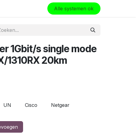
olo
Alle systemen ok
er 1Gbit/s single mode
TX/1310RX 20km
UN
Cisco
Netgear
evoegen