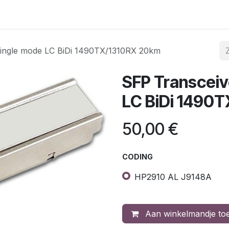
gina
Internet & telefonie
Mobiele telefonie
Acties
C
 single mode LC BiDi 1490TX/1310RX 20km
SFP Transceiv
LC BiDi 1490
50,00
€
CODING
HP2910 AL J9148A
Aan winkelmandje to