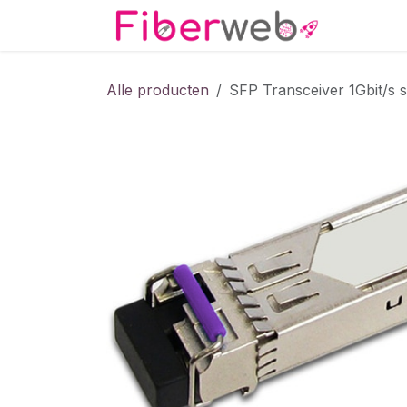
Overslaan naar inhoud
Startpa
Alle producten
SFP Transceiver 1Gbit/s