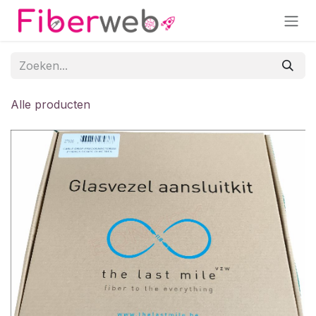
Overslaan naar inhoud
Alle producten