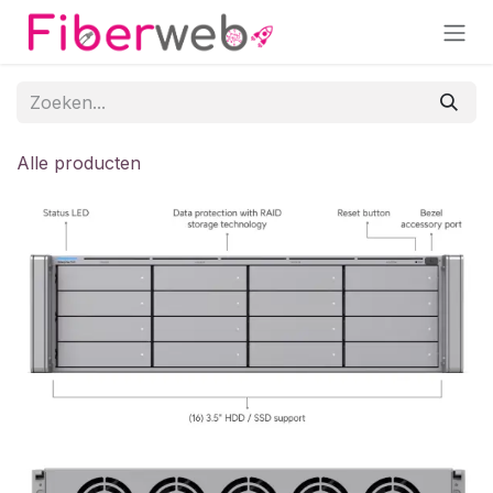
Overslaan naar inhoud
Alle producten