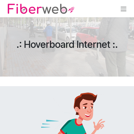
Overslaan naar inhoud
.: Hoverboard Internet :.