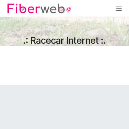
Overslaan naar inhoud
.: Racecar Internet :.