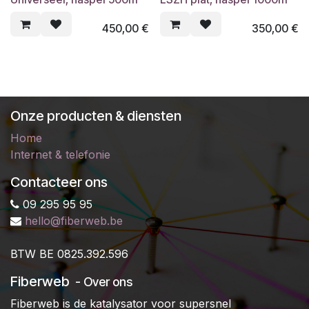
450,00
€
350,00
€
Onze producten & diensten
Home
Internet & telefonie
Contacteer ons
09 295 95 95
hello@fiberweb.be
B
TW BE 0825.392.596
Fiberweb
- Over ons
Fiberweb is de katalysator voor supersnel