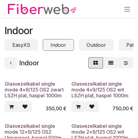
Overslaan naar inhoud
Indoor
EasyXS
Indoor
Outdoor
Patc
Indoor
Glasvezelkabel single
Glasvezelkabel single
mode 4x9/125 OS2 zwart
mode 4x9/125 OS2 wit
LSZH plat, haspel 1000m
LSZH plat, haspel 1000m
350,00
€
750,00
€
Glasvezelkabel single
Glasvezelkabel single
mode 12x9/125 OS2
mode 2x9/125 OS2 wit
Universeel, haspel 500m
LSZH plat, haspel 1000m